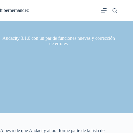
Saltar
al
hiberhernandez
contenido
Audacity 3.1.0 con un par de funciones nuevas y corrección
de errores
A pesar de que Audacity ahora forme parte de la lista de