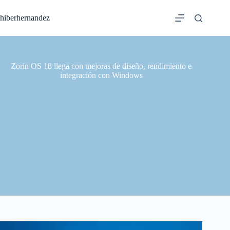
Saltar
al
hiberhernandez
contenido
Zorin OS 18 llega con mejoras de diseño, rendimiento e
integración con Windows