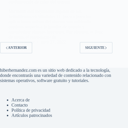
configuración de color del sistema
Microsoft está mejorando algunas de sus
herramientas en Windows 11, poco a poco las
aplicaciones nativas del sistema van sufriendo
cambios respecto a la interfaz de usuario y
agregándole algunas funciones. Por ejemplo, el Bloc
de notas, el reproductor de…
@Hiber
abril 27, 2022
ANTERIOR
SIGUIENTE
hiberhernandez.com es un sitio web dedicado a la tecnología,
donde encontrarás una variedad de contenido relacionado con
sistemas operativos, software gratuito y tutoriales.
Acerca de
Contacto
Política de privacidad
Artículos patrocinados