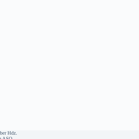
ber Hdz.
n ASO