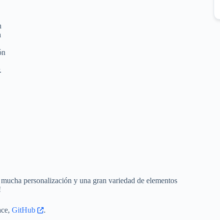
a
n
a
ón
.
e mucha personalización y una gran variedad de elementos
!
ace,
GitHub
.