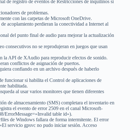
l de registro de eventos de Restricciones de inquilinos si
cionadores de problemas.
tamente con las carpetas de Microsoft OneDrive.
e acoplamiento perdieran la conectividad a Internet al
al del punto final de audio para mejorar la actualización
eo consecutivos no se reprodujeran en juegos que usan
n la API de XAudio para reproducir efectos de sonido.
ran conflictos de asignación de puertos.
uiera confiando en un archivo después de haberlo
uncionar si habilita el Control de aplicaciones de
te habilitada.
squeda al usar varios monitores que tienen diferentes
ción de almacenamiento (SMS) completara el inventario en
gistra el evento de error 2509 en el canal Microsoft-
/ErrorMessage=»Invalid table id»).
les de Windows fallara de forma intermitente. El error
: «El servicio gpsvc no pudo iniciar sesión. Acceso