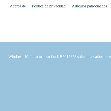
Saltar
Acerca de
Política de privacidad
Artículos patrocinados
al
contenido
Windows 10: La actualización KB5015878 soluciona varios errores