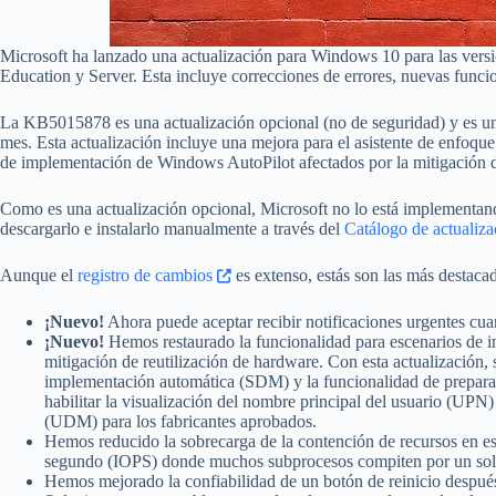
Microsoft ha lanzado una actualización para Windows 10 para las vers
Education y Server. Esta incluye correcciones de errores, nuevas funci
La KB5015878 es una actualización opcional (no de seguridad) y es una
mes. Esta actualización incluye una mejora para el asistente de enfoque
de implementación de Windows AutoPilot afectados por la mitigación d
Como es una actualización opcional, Microsoft no lo está implementand
descargarlo e instalarlo manualmente a través del
Catálogo de actualiza
Aunque el
registro de cambios
es extenso, estás son las más destaca
¡Nuevo!
Ahora puede aceptar recibir notificaciones urgentes cua
¡Nuevo!
Hemos restaurado la funcionalidad para escenarios de 
mitigación de reutilización de hardware. Con esta actualización, 
implementación automática (SDM) y la funcionalidad de preparac
habilitar la visualización del nombre principal del usuario (UP
(UDM) para los fabricantes aprobados.
Hemos reducido la sobrecarga de la contención de recursos en e
segundo (IOPS) donde muchos subprocesos compiten por un sol
Hemos mejorado la confiabilidad de un botón de reinicio después