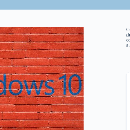
C
d
co
a 