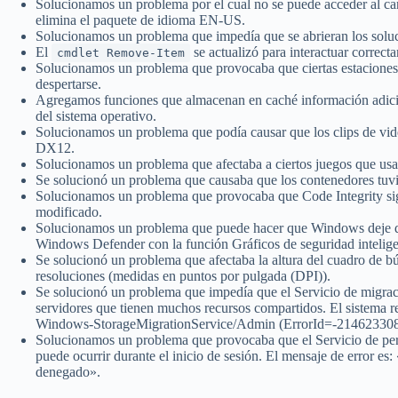
Solucionamos un problema por el cual no se puede acceder al cana
elimina el paquete de idioma EN-US.
Solucionamos un problema que impedía que se abrieran los solu
El
se actualizó para interactuar correc
cmdlet Remove-Item
Solucionamos un problema que provocaba que ciertas estaciones d
despertarse.
Agregamos funciones que almacenan en caché información adicion
del sistema operativo.
Solucionamos un problema que podía causar que los clips de vid
DX12.
Solucionamos un problema que afectaba a ciertos juegos que usa
Se solucionó un problema que causaba que los contenedores tuvie
Solucionamos un problema que provocaba que Code Integrity sig
modificado.
Solucionamos un problema que puede hacer que Windows deje de f
Windows Defender con la función Gráficos de seguridad inteligen
Se solucionó un problema que afectaba la altura del cuadro de bú
resoluciones (medidas en puntos por pulgada (DPI)).
Se solucionó un problema que impedía que el Servicio de migra
servidores que tienen muchos recursos compartidos. El sistema re
Windows-StorageMigrationService/Admin (ErrorId=-2146233088
Solucionamos un problema que provocaba que el Servicio de perfi
puede ocurrir durante el inicio de sesión. El mensaje de error es
denegado».