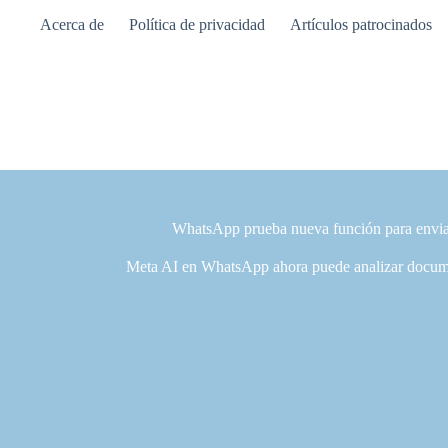
Saltar
Acerca de
Política de privacidad
Artículos patrocinados
al
contenido
WhatsApp prueba nueva función para envia
Meta AI en WhatsApp ahora puede analizar docume