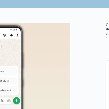
C
d
co
a 