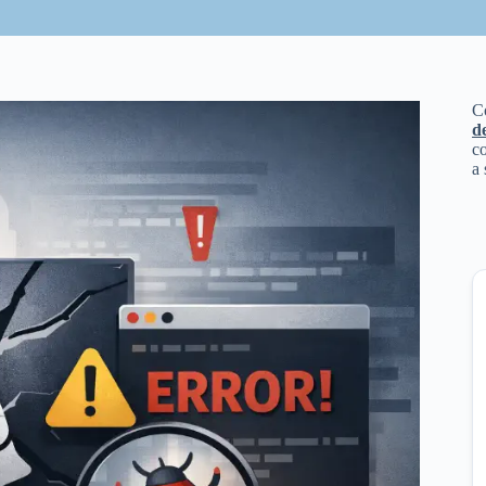
C
d
co
a 