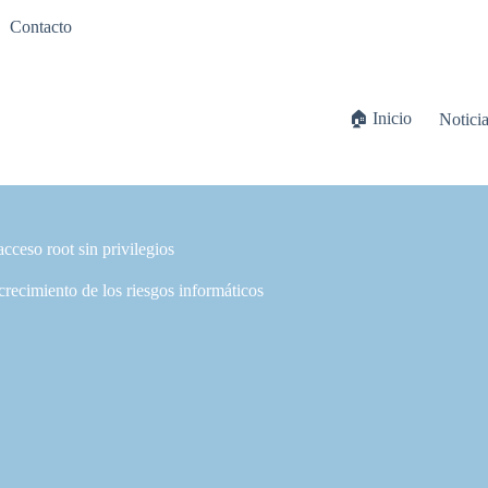
Contacto
🏠 Inicio
Notici
cceso root sin privilegios
crecimiento de los riesgos informáticos