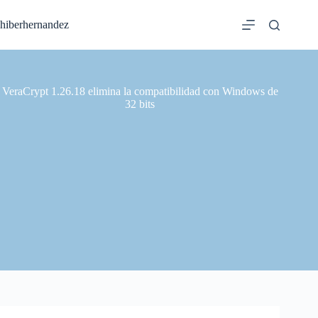
Saltar
al
hiberhernandez
contenido
VeraCrypt 1.26.18 elimina la compatibilidad con Windows de
32 bits