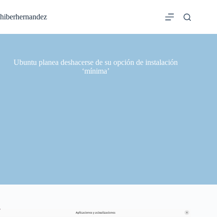
Saltar
al
hiberhernandez
contenido
Ubuntu planea deshacerse de su opción de instalación
‘mínima’