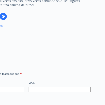
 a veces ansioso, otras veces hablando solo. Mi lugares
 en una cancha de fútbol.
081
án marcados con
*
Web