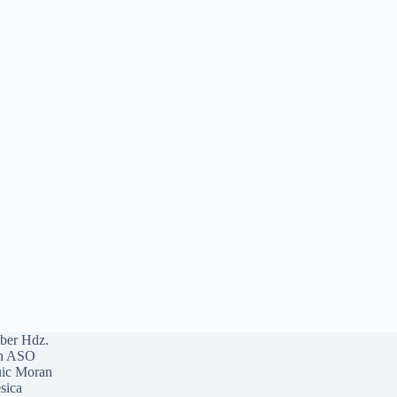
ber Hdz.
n ASO
ic Moran
sica