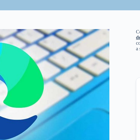
C
d
co
a 