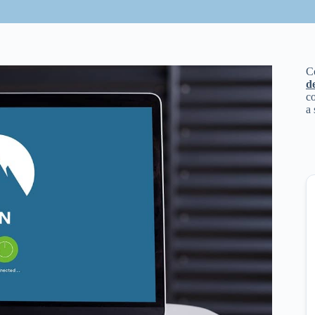
C
d
co
a 