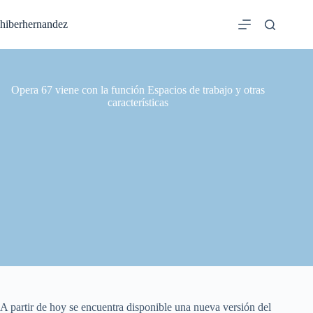
Saltar
al
hiberhernandez
contenido
Opera 67 viene con la función Espacios de trabajo y otras
características
A partir de hoy se encuentra disponible una nueva versión del