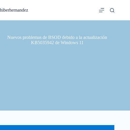
Saltar
al
hiberhernandez
contenido
Nuevos problemas de BSOD debido a la actualización
KB5035942 de Windows 11