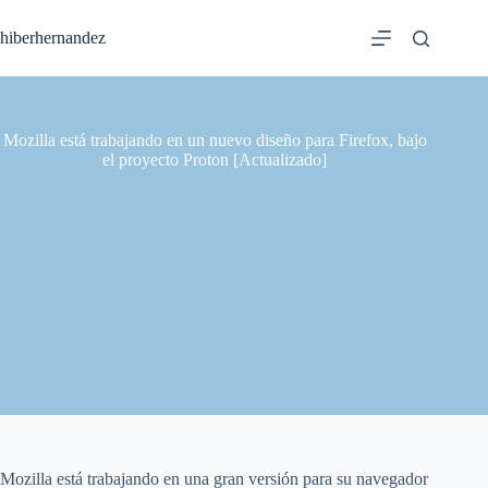
Saltar
al
hiberhernandez
contenido
Mozilla está trabajando en un nuevo diseño para Firefox, bajo
el proyecto Proton [Actualizado]
Mozilla está trabajando en una gran versión para su navegador