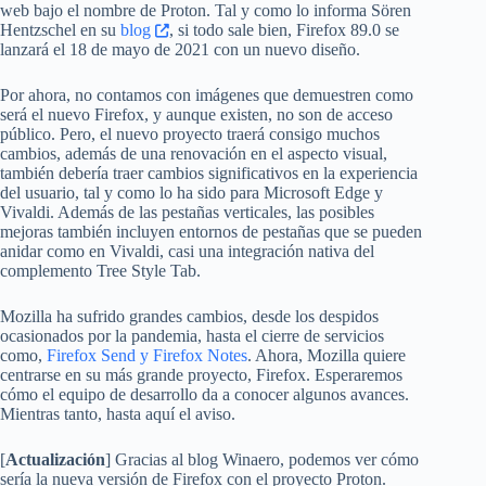
web bajo el nombre de Proton. Tal y como lo informa Sören
Hentzschel en su
blog
, si todo sale bien, Firefox 89.0 se
lanzará el 18 de mayo de 2021 con un nuevo diseño.
Por ahora, no contamos con imágenes que demuestren como
será el nuevo Firefox, y aunque existen, no son de acceso
público. Pero, el nuevo proyecto traerá consigo muchos
cambios, además de una renovación en el aspecto visual,
también debería traer cambios significativos en la experiencia
del usuario, tal y como lo ha sido para Microsoft Edge y
Vivaldi. Además de las pestañas verticales, las posibles
mejoras también incluyen entornos de pestañas que se pueden
anidar como en Vivaldi, casi una integración nativa del
complemento Tree Style Tab.
Mozilla ha sufrido grandes cambios, desde los despidos
ocasionados por la pandemia, hasta el cierre de servicios
como,
Firefox Send y Firefox Notes
. Ahora, Mozilla quiere
centrarse en su más grande proyecto, Firefox. Esperaremos
cómo el equipo de desarrollo da a conocer algunos avances.
Mientras tanto, hasta aquí el aviso.
[
Actualización
] Gracias al blog Winaero, podemos ver cómo
sería la nueva versión de Firefox con el proyecto Proton.