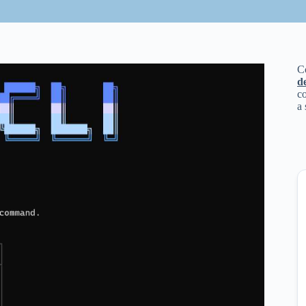
C
d
co
a 