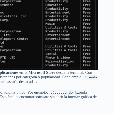
plicaciones en la Microsoft Store
desde la terminal. Con
listar apps por categoría o popularidad. Por ejemplo,
tienda
ratuitas más destacadas.
, idioma y tipo. Por ejemplo,
búsqueda de tienda
sto facilita encontrar software sin abrir la interfaz gráfica de