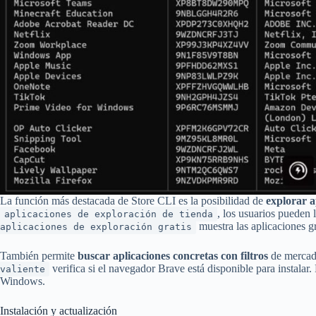
La función más destacada de Store CLI es la posibilidad de
explorar a
, los usuarios pueden 
aplicaciones de exploración de tienda
muestra las aplicaciones g
aplicaciones de exploración gratis
También permite
buscar aplicaciones concretas con filtros
de mercado
verifica si el navegador Brave está disponible para instalar. E
valiente
Windows.
Instalación y actualización