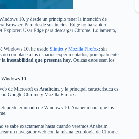
ndows 10, y desde un principio tener la intención de
ra Browser. Pero desde sus inicios, Edge no ha sabido
rnet Explorer: Usar Edge para descargar Chrome. Lo lamento,
alé Windows 10, he usado
Slimjet
y
Mozilla Firefox
; sin
 no complace a los usuarios experimentados, principalmente
y la inestabilidad que presenta hoy
. Quizás estos sean los
de Windows 10
 web de Microsoft es
Anaheim
, y la principal característica es
r con Google Chrome y Mozilla Firefox.
 web predeterminado de Windows 10. Anaheim hará que los
ome.
ue no se sabe exactamente hasta cuando veremos Anaheim
a crear un navegador web con la misma tecnología de Chrome.