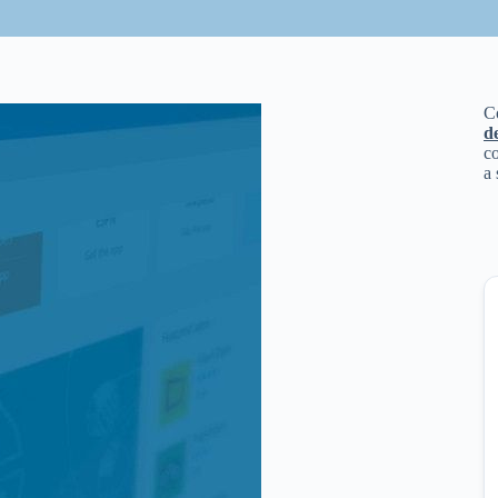
C
d
co
a 