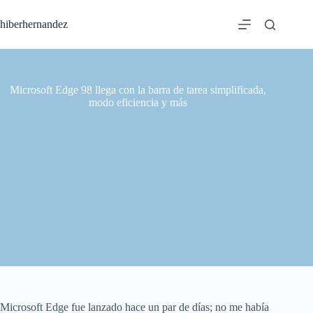
Saltar
al
hiberhernandez
contenido
Microsoft Edge 98 llega con la barra de tarea simplificada,
modo eficiencia y más
Microsoft Edge fue lanzado hace un par de días; no me había