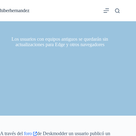
Saltar
al
hiberhernandez
contenido
Los usuarios con equipos antiguos se quedarán sin
actualizaciones para Edge y otros navegadores
A través del
foro
de Deskmodder un usuario publicó un