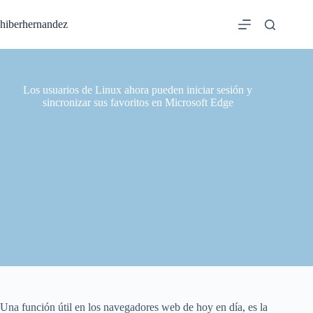
Saltar
al
hiberhernandez
contenido
Los usuarios de Linux ahora pueden iniciar sesión y
sincronizar sus favoritos en Microsoft Edge
Una función útil en los navegadores web de hoy en día, es la