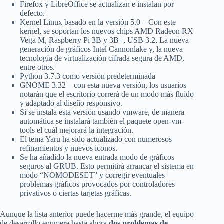
Firefox y LibreOffice se actualizan e instalan por
defecto.
Kernel Linux basado en la versión 5.0 – Con este
kernel, se soportan los nuevos chips AMD Radeon RX
Vega M, Raspberry Pi 3B y 3B+, USB 3.2, La nueva
generación de gráficos Intel Cannonlake y, la nueva
tecnología de virtualización cifrada segura de AMD,
entre otros.
Python 3.7.3 como versión predeterminada
GNOME 3.32 – con esta nueva versión, los usuarios
notarán que el escritorio correrá de un modo más fluido
y adaptado al diseño responsivo.
Si se instala esta versión usando vmware, de manera
automática se instalará también el paquete open-vm-
tools el cuál mejorará la integración.
El tema Yaru ha sido actualizado con numerosos
refinamientos y nuevos iconos.
Se ha añadido la nueva entrada modo de gráficos
seguros al GRUB. Esto permitirá arrancar el sistema en
modo “NOMODESET” y corregir eventuales
problemas gráficos provocados por controladores
privativos o ciertas tarjetas gráficas.
Aunque la lista anterior puede hacerme más grande, el equipo
de desarrollo enumera hasta ahora
dos problemas de