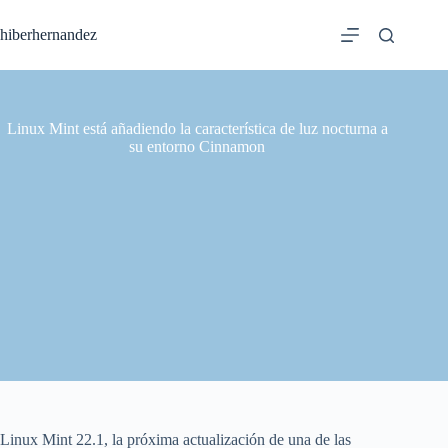
Saltar
al
hiberhernandez
contenido
Linux Mint está añadiendo la característica de luz nocturna a
su entorno Cinnamon
Linux Mint 22.1, la próxima actualización de una de las