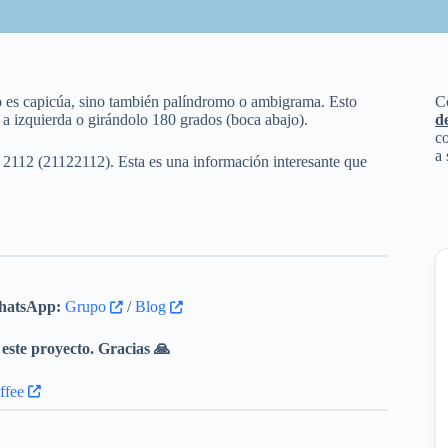
lo es capicúa, sino también palíndromo o ambigrama. Esto
C
a a izquierda o girándolo 180 grados (boca abajo).
d
co
a 
e 2112 (21122112). Esta es una información interesante que
atsApp:
Grupo
/
Blog
este proyecto. Gracias 🙏