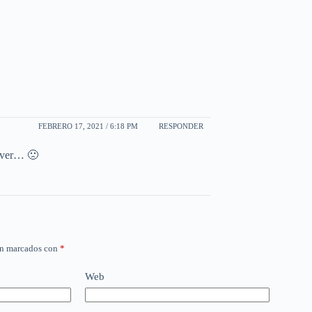
FEBRERO 17, 2021 / 6:18 PM
RESPONDER
s ver… 🙁
án marcados con
*
Web