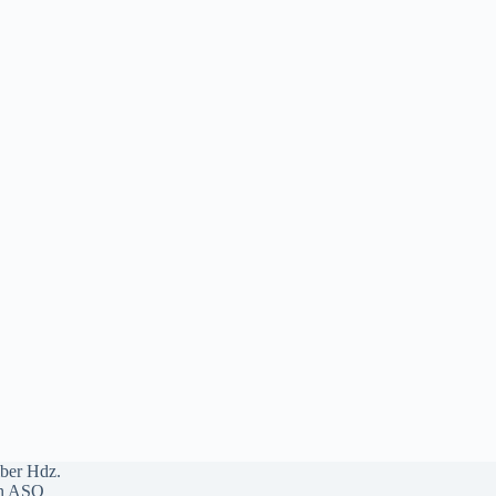
ber Hdz.
n ASO