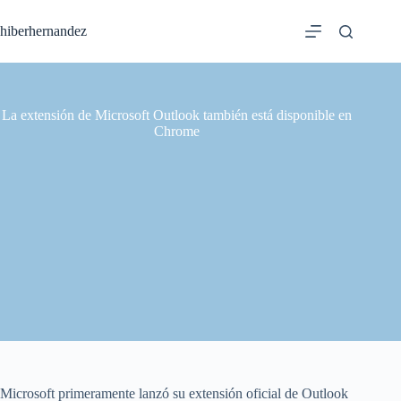
Saltar
al
hiberhernandez
contenido
La extensión de Microsoft Outlook también está disponible en
Chrome
Microsoft primeramente lanzó su extensión oficial de Outlook