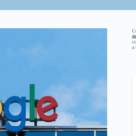
C
d
co
a 