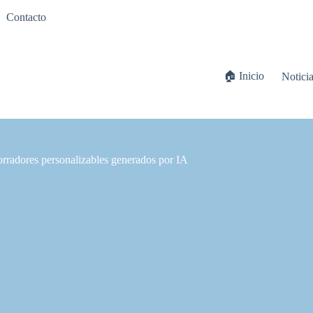
Contacto
🏠 Inicio
Notici
rradores personalizables generados por IA