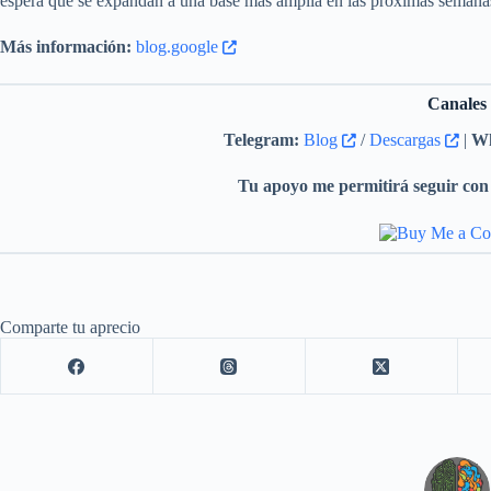
espera que se expandan a una base más amplia en las próximas semana
Más información:
blog.google
Canales
Telegram:
Blog
/
Descargas
|
Wh
Tu apoyo me permitirá seguir con 
Comparte tu aprecio