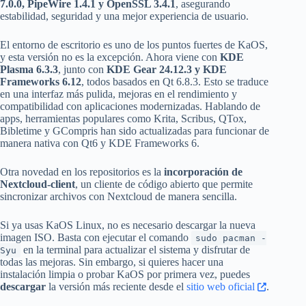
7.0.0, PipeWire 1.4.1 y OpenSSL 3.4.1
, asegurando
estabilidad, seguridad y una mejor experiencia de usuario.
El entorno de escritorio es uno de los puntos fuertes de KaOS,
y esta versión no es la excepción. Ahora viene con
KDE
Plasma 6.3.3
, junto con
KDE Gear 24.12.3 y KDE
Frameworks 6.12
, todos basados en Qt 6.8.3. Esto se traduce
en una interfaz más pulida, mejoras en el rendimiento y
compatibilidad con aplicaciones modernizadas. Hablando de
apps, herramientas populares como Krita, Scribus, QTox,
Bibletime y GCompris han sido actualizadas para funcionar de
manera nativa con Qt6 y KDE Frameworks 6.
Otra novedad en los repositorios es la
incorporación de
Nextcloud-client
, un cliente de código abierto que permite
sincronizar archivos con Nextcloud de manera sencilla.
Si ya usas KaOS Linux, no es necesario descargar la nueva
imagen ISO. Basta con ejecutar el comando
sudo pacman -
en la terminal para actualizar el sistema y disfrutar de
Syu
todas las mejoras. Sin embargo, si quieres hacer una
instalación limpia o probar KaOS por primera vez, puedes
descargar
la versión más reciente desde el
sitio web oficial
.