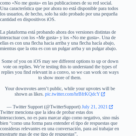
como «No me gusta» en las publicaciones de su red social.
Una característica que por ahora no está disponible para todos
los usuarios, de hecho, solo ha sido probado por una pequeña
cantidad en dispositivos iOS.
La plataforma está probando ahora dos versiones distintas de
interactuar con los «Me gusta» y los «No me gusta». Una de
ellas es con una flecha hacia arriba y una flecha hacía abajo,
mientras que la otra es con un pulgar arrba y un pulgar abajo.
Some of you on iOS may see different options to up or down
vote on replies. We’re testing this to understand the types of
replies you find relevant in a convo, so we can work on ways
to show more of them.
Your downvotes aren’t public, while your upvotes will be
shown as likes.
pic.twitter.com/hrBfrKQdcY
— Twitter Support (@TwitterSupport)
July 21, 2021
Twitter menciona que la idea de probar estas dos
interacciones, no es para marcar algo como negativo, sino más
bien “como una forma para entender el tipo de respuestas que
consideras relevantes en una conversación, para así trabajar en
mostrarte mas de ese tipo de respuestas”.