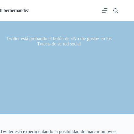
Saltar
al
hiberhernandez
contenido
Twitter está probando el botón de «No me gusta» en los
Tweets de su red social
Twitter está experimentando la posibilidad de marcar un tweet