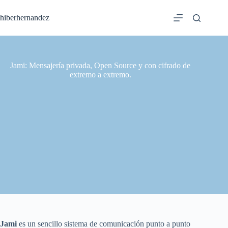
Saltar
al
hiberhernandez
contenido
Jami: Mensajería privada, Open Source y con cifrado de
extremo a extremo.
Jami
es un sencillo sistema de comunicación punto a punto