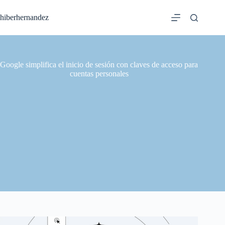
Saltar
al
hiberhernandez
contenido
Google simplifica el inicio de sesión con claves de acceso para
cuentas personales