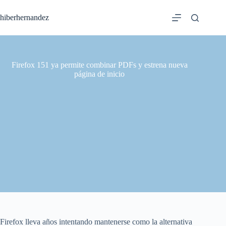
Saltar
al
hiberhernandez
contenido
Firefox 151 ya permite combinar PDFs y estrena nueva
página de inicio
Firefox lleva años intentando mantenerse como la alternativa