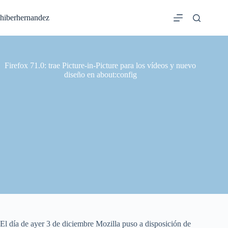
Saltar
al
hiberhernandez
contenido
Firefox 71.0: trae Picture-in-Picture para los vídeos y nuevo
diseño en about:config
El día de ayer 3 de diciembre Mozilla puso a disposición de