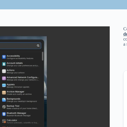
C
d
co
a 