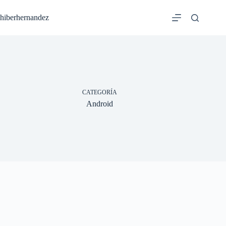
Saltar
al
hiberhernandez
contenido
CATEGORÍA
Android