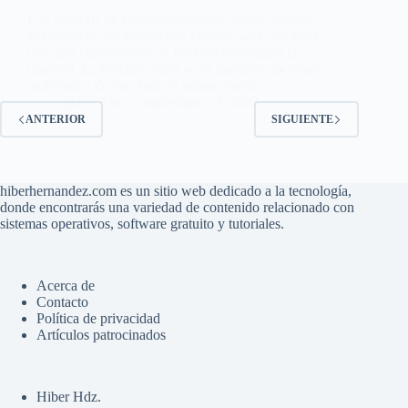
Los usuarios de WhatsApp pronto podrán realizar
encuestas en los grupos que forman parte, sin tener
que usar herramientas de terceros para lograr tal
objetivo. La función estará en el menú de opciones
multimedia de los chats, el mismo menú…
@Ian Aso
septiembre 19, 2022
ANTERIOR
SIGUIENTE
hiberhernandez.com es un sitio web dedicado a la tecnología,
donde encontrarás una variedad de contenido relacionado con
sistemas operativos, software gratuito y tutoriales.
Acerca de
Contacto
Política de privacidad
Artículos patrocinados
Hiber Hdz.