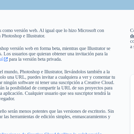
es como versión web. Al igual que lo hizo Microsoft con
C
Photoshop e Illustrator.
d
co
a 
hop versión web en forma beta, mientras que Illustrator se
. Los usuarios que quieran obtener una invitación para la
quí
para la versión beta privada.
 mundo, Photoshop e Illustrator, llevándolos también a la
solo una URL, puedes invitar a cualquiera a ver y comentar tu
gar ningún software ni tener una suscripción a Creative Cloud.
án la posibilidad de compartir la URL de sus proyectos para
la aplicación. Cualquier usuario que sea suscriptor tendrá la
vegador.
ño serán menos potentes que las versiones de escritorio. Sin
ar las herramientas de edición simples, enmascaramientos y