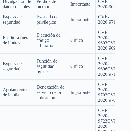
Divulgación de
Pérdida de
CVE-
Importante
datos sensibles
memoria
2020-9697
Bypass de
Escalada de
CVE-
Importante
seguridad
privilegios
2020-9714
CVE-
Ejecución de
Escritura fuera
2020-
código
Crítico
de límites
9693CVE-
arbitrario
2020-9694
CVE-
Función de
Bypass de
2020-
seguridad
Crítico
seguridad
9696CVE-
bypass
2020-9712
CVE-
Denegación de
Agotamiento
2020-
servicio de la
Importante
de la pila
9702CVE-
aplicación
2020-9703
CVE-
2020-
9723CVE-
2020-