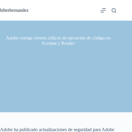
Saltar
al
hiberhernandez
contenido
Adobe corrige errores críticos de ejecución de código en
Acrobat y Reader
Adobe ha publicado actualizaciones de seguridad para Adobe