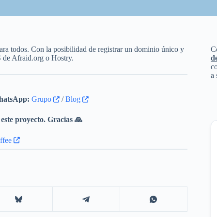
ara todos. Con la posibilidad de registrar un dominio único y
C
 de Afraid.org o Hostry.
d
co
a 
atsApp:
Grupo
/
Blog
este proyecto. Gracias 🙏