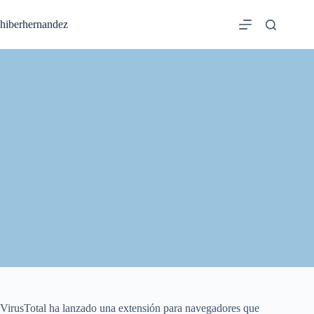
Saltar
al
hiberhernandez
contenido
VirusTotal ha lanzado una extensión para navegadores que