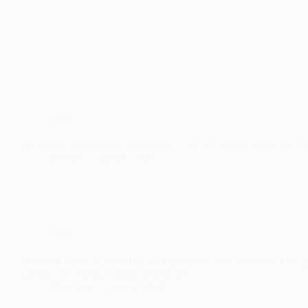
Hilos
Mi semana de estrés ha comenzado, y por esa misma razón, en esta
@Hiber
junio 6, 2026
Hilos
Microsoft lanza la app oficial de OpenClaw para Windows. Los age
bandeja del sistema.Código abierto 🚀
@Ian Aso
junio 4, 2026