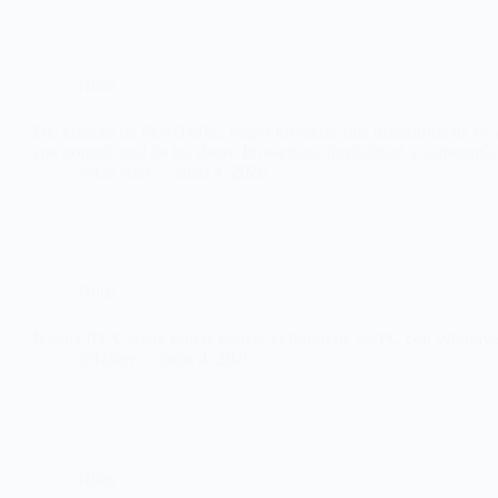
Hilos
Del creador de PewDiePie, llega Odysseus, una plataforma de IA a
con control total de tus datos. Privacidad, flexibilidad y autonom
@Ian Aso
junio 4, 2026
Hilos
Nvidia RTX Spark quiere marcar el futuro de las PC con Windows, 
@Hiber
junio 4, 2026
Hilos