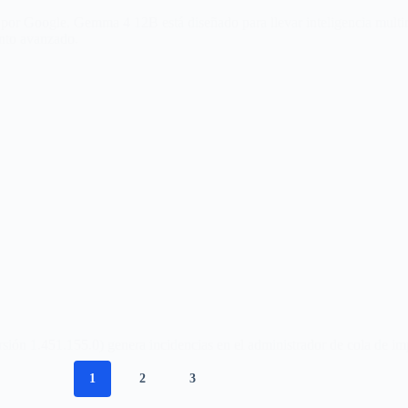
or Google. Gemma 4 12B está diseñado para llevar inteligencia multim
nto avanzado.
ión 1.451.155.0) genera incidencias en el administrador de cola de i
1
2
3