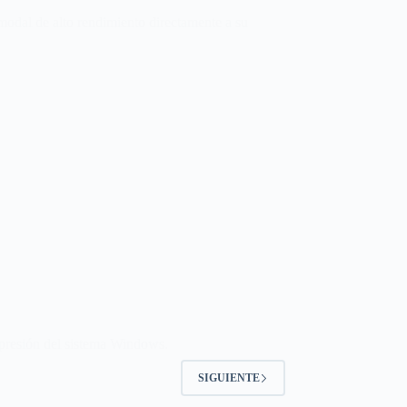
odal de alto rendimiento directamente a su
mpresión del sistema Windows.
SIGUIENTE