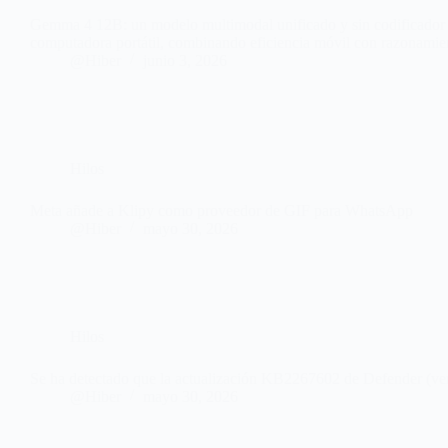
Gemma 4 12B: un modelo multimodal unificado y sin codificador p
computadora portátil, combinando eficiencia móvil con razonamie
@Hiber
junio 3, 2026
Hilos
Meta añade a Klipy como proveedor de GIF para WhatsApp
@Hiber
mayo 30, 2026
Hilos
Se ha detectado que la actualización KB2267602 de Defender (vers
@Hiber
mayo 30, 2026