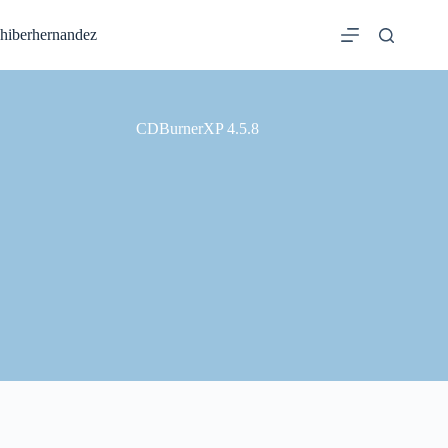
Saltar
al
hiberhernandez
contenido
CDBurnerXP 4.5.8