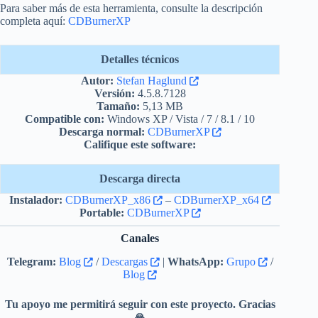
Para saber más de esta herramienta, consulte la descripción
completa aquí:
CDBurnerXP
Detalles técnicos
Autor:
Stefan Haglund
Versión:
4.5.8.7128
Tamaño:
5,13 MB
Compatible con:
Windows XP / Vista / 7 / 8.1 / 10
Descarga normal:
CDBurnerXP
Califique este software:
Descarga directa
Instalador:
CDBurnerXP_x86
–
CDBurnerXP_x64
Portable:
CDBurnerXP
Canales
Telegram:
Blog
/
Descargas
|
WhatsApp:
Grupo
/
Blog
Tu apoyo me permitirá seguir con este proyecto. Gracias
🙏