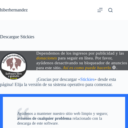
Saltar
al
hiberhernandez
contenido
Descargue Stickies
Dependemos de los ingresos por publicidad y las
donaciones
para seguir en línea. Por favor,
ayúdenos desactivando su bloqueador de anuncios
para este sitio.
Así es como puede hacerlo
🛑.
¡Gracias por descargar «
Stickies
» desde esta
página! Elija la versión de su sistema operativo para comenzar.
Ayúdenos a mantener nuestro sitio web limpio y seguro;
avísenos de cualquier problema
relacionado con la
descarga de este software.