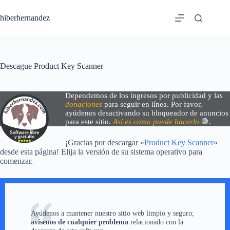
Saltar
al
hiberhernandez
contenido
Descague Product Key Scanner
Dependemos de los ingresos por publicidad y las
donaciones
para seguir en línea. Por favor,
ayúdenos desactivando su bloqueador de anuncios
para este sitio.
Así es como puede hacerlo
🛑.
¡Gracias por descargar «
Product Key Scanner
»
desde esta página! Elija la versión de su sistema operativo para
comenzar.
Ayúdenos a mantener nuestro sitio web limpio y seguro;
avísenos de cualquier problema
relacionado con la