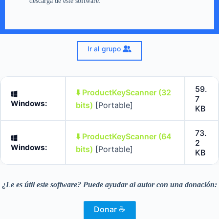
descarga de este software.
Ir al grupo
59.
⬇️ ProductKeyScanner (32
7
Windows:
bits)
[Portable]
KB
73.
⬇️ ProductKeyScanner (64
2
Windows:
bits)
[Portable]
KB
¿Le es útil este software? Puede ayudar al autor con una donación:
Donar ☕