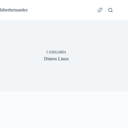
Saltar
al
hiberhernandez
contenido
CATEGORÍA
Distros Linux