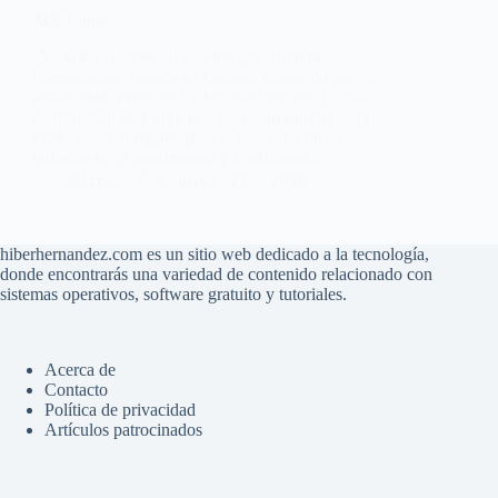
MX Linux
| MX Linux es un sistema operativo de
computadora basado en Debian, conocido por su
estabilidad, velocidad y facilidad de uso. Es una
distribución de Linux que busca proporcionar una
experiencia amigable para el usuario, con un
enfoque en el rendimiento y la eficiencia.
@Hiber
mayo 27, 2026
hiberhernandez.com es un sitio web dedicado a la tecnología,
donde encontrarás una variedad de contenido relacionado con
sistemas operativos, software gratuito y tutoriales.
Acerca de
Contacto
Política de privacidad
Artículos patrocinados