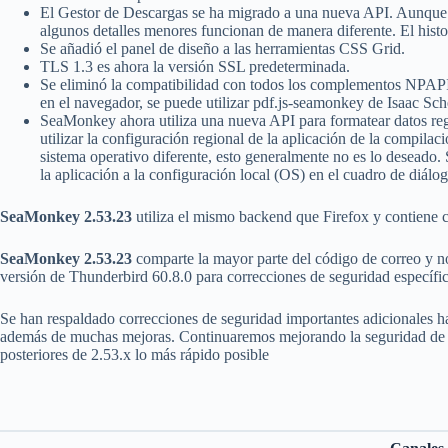
El Gestor de Descargas se ha migrado a una nueva API. Aunque s
algunos detalles menores funcionan de manera diferente. El histor
Se añadió el panel de diseño a las herramientas CSS Grid.
TLS 1.3 es ahora la versión SSL predeterminada.
Se eliminó la compatibilidad con todos los complementos NPAPI 
en el navegador, se puede utilizar pdf.js-seamonkey de Isaac S
SeaMonkey ahora utiliza una nueva API para formatear datos reg
utilizar la configuración regional de la aplicación de la compilac
sistema operativo diferente, esto generalmente no es lo deseado.
la aplicación a la configuración local (OS) en el cuadro de diálo
SeaMonkey 2.53.23
utiliza el mismo backend que Firefox y contiene c
SeaMonkey 2.53.23
comparte la mayor parte del código de correo y no
versión de Thunderbird 60.8.0 para correcciones de seguridad específic
Se han respaldado correcciones de seguridad importantes adicionales h
además de muchas mejoras. Continuaremos mejorando la seguridad de 
posteriores de 2.53.x lo más rápido posible