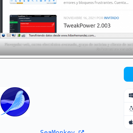
Navegador web, correo electrónico avanzado, grupo de noticias y cliente de not
de Internet en una sola
SeaMonkey