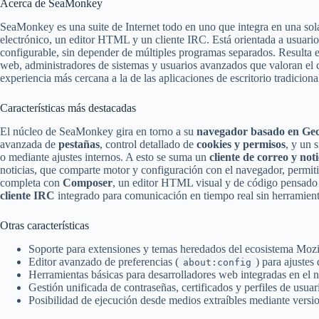
Acerca de SeaMonkey
SeaMonkey es una suite de Internet todo en uno que integra en una sol
electrónico, un editor HTML y un cliente IRC. Está orientada a usuario
configurable, sin depender de múltiples programas separados. Resulta es
web, administradores de sistemas y usuarios avanzados que valoran el 
experiencia más cercana a la de las aplicaciones de escritorio tradiciona
Características más destacadas
El núcleo de SeaMonkey gira en torno a su
navegador basado en Ge
avanzada de
pestañas
, control detallado de
cookies y permisos
, y un 
o mediante ajustes internos. A esto se suma un
cliente de correo y not
noticias, que comparte motor y configuración con el navegador, permiti
completa con
Composer
, un editor HTML visual y de código pensado
cliente IRC
integrado para comunicación en tiempo real sin herramient
Otras características
Soporte para extensiones y temas heredados del ecosistema Mozi
Editor avanzado de preferencias (
) para ajustes
about:config
Herramientas básicas para desarrolladores web integradas en el 
Gestión unificada de contraseñas, certificados y perfiles de usuar
Posibilidad de ejecución desde medios extraíbles mediante versio