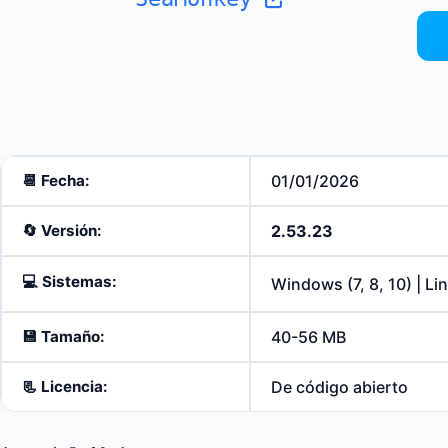
📆 Fecha:
01/01/2026
🔄️
Versión:
2.53.23
💻
Sistemas:
Windows (7, 8, 10) | L
💾
Tamaño:
40-56 MB
📃
Licencia:
De código abierto