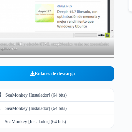
icias, chat IRC y edición HTML simplificadas: todas sus necesidades
 aplicación.
Enlaces de descarga
SeaMonkey [Instalador] (64 bits)
SeaMonkey [Instalador] (64 bits)
SeaMonkey [Instalador] (64 bits)