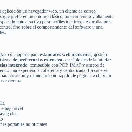
a aplicación un navegador web, un cliente de correo
s que prefieren un entorno clásico, autocontenido y altamente
pecialmente atractiva para perfiles técnicos, desarrolladores
control fino sobre el comportamiento del software y una
les.
cko
, con soporte para
estándares web modernos
, gestión
sistema de
preferencias extensivo
accesible desde la interfaz
icias integrado
, compatible con POP, IMAP y grupos de
endo una experiencia coherente y centralizada. La suite se
 para creación y mantenimiento rápido de páginas web, y un
as externas.
lla
 de bajo nivel
navegador
io
nes portables no oficiales