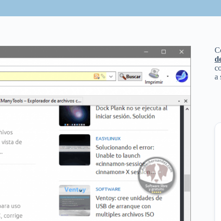
C
d
co
a 