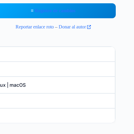
≡
Registro de cambios
Reportar enlace roto
–
Donar al autor
inux | macOS