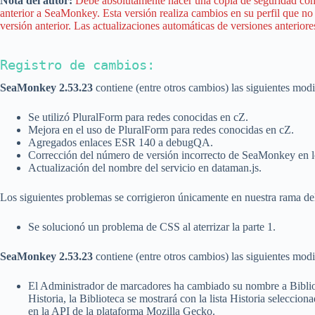
Nota del autor:
Debe absolutamente hacer una copia de seguridad compl
anterior a SeaMonkey. Esta versión realiza cambios en su perfil que no 
versión anterior. Las actualizaciones automáticas de versiones anteriores
Registro de cambios:
SeaMonkey 2.53.23
contiene (entre otros cambios) las siguientes mo
Se utilizó PluralForm para redes conocidas en cZ.
Mejora en el uso de PluralForm para redes conocidas en cZ.
Agregados enlaces ESR 140 a debugQA.
Corrección del número de versión incorrecto de SeaMonkey en lo
Actualización del nombre del servicio en dataman.js.
Los siguientes problemas se corrigieron únicamente en nuestra rama de
Se solucionó un problema de CSS al aterrizar la parte 1.
SeaMonkey 2.53.23
contiene (entre otros cambios) las siguientes mo
El Administrador de marcadores ha cambiado su nombre a Bibliotec
Historia, la Biblioteca se mostrará con la lista Historia selecci
en la API de la plataforma Mozilla Gecko.