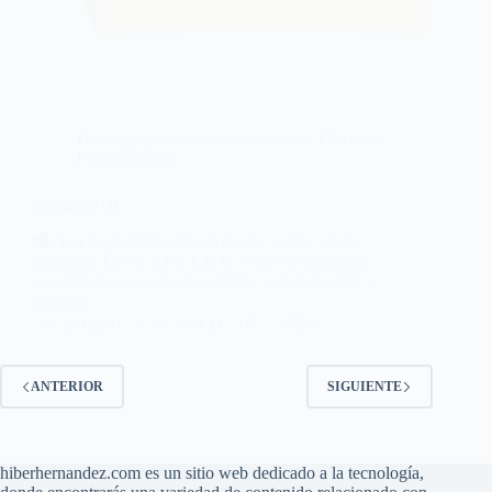
Descargas
,
Lector de documentos
,
Oficina y
Productividad
SumatraPDF
| Lector de PDF, eBook (epub, mobi), cómic
(cbz/cbr), DjVu, XPS, CHM. Visor de imágenes
para Windows, pequeño, rápido, personalizable y
gratuito.
@Hiber
abril 16, 2026
ANTERIOR
SIGUIENTE
hiberhernandez.com es un sitio web dedicado a la tecnología,