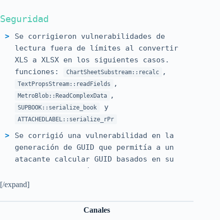
Seguridad
Se corrigieron vulnerabilidades de
lectura fuera de límites al convertir
XLS a XLSX en los siguientes casos.
funciones:
,
ChartSheetSubstream::recalc
,
TextPropsStream::readFields
,
MetroBlob::ReadComplexData
y
SUPBOOK::serialize_book
ATTACHEDLABEL::serialize_rPr
Se corrigió una vulnerabilidad en la
generación de GUID que permitía a un
atacante calcular GUID basados ​​en su
tiempo de creación
[/expand]
Se corrigió una vulnerabilidad que
permitía eludir las restricciones de
Canales
la zona de pruebas de macros y acceder