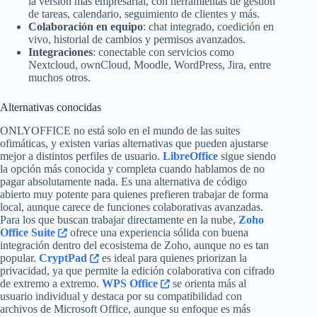
la versión más empresarial, con herramientas de gestión
de tareas, calendario, seguimiento de clientes y más.
Colaboración en equipo
: chat integrado, coedición en
vivo, historial de cambios y permisos avanzados.
Integraciones
: conectable con servicios como
Nextcloud, ownCloud, Moodle, WordPress, Jira, entre
muchos otros.
Alternativas conocidas
ONLYOFFICE no está solo en el mundo de las suites
ofimáticas, y existen varias alternativas que pueden ajustarse
mejor a distintos perfiles de usuario.
LibreOffice
sigue siendo
la opción más conocida y completa cuando hablamos de no
pagar absolutamente nada. Es una alternativa de código
abierto muy potente para quienes prefieren trabajar de forma
local, aunque carece de funciones colaborativas avanzadas.
Para los que buscan trabajar directamente en la nube,
Zoho
Office Suite
ofrece una experiencia sólida con buena
integración dentro del ecosistema de Zoho, aunque no es tan
popular.
CryptPad
es ideal para quienes priorizan la
privacidad, ya que permite la edición colaborativa con cifrado
de extremo a extremo.
WPS Office
se orienta más al
usuario individual y destaca por su compatibilidad con
archivos de Microsoft Office, aunque su enfoque es más