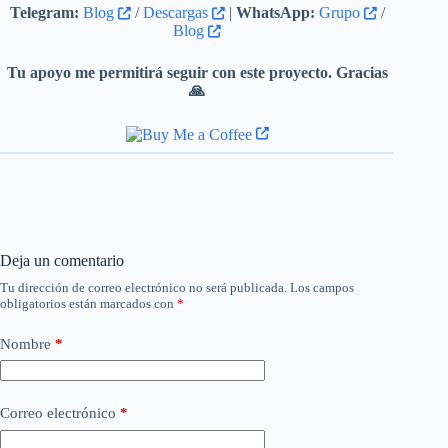
a objetos de entorno a través del modo
Telegram:
Blog
/
Descargas
|
WhatsApp:
Grupo
/
descuidado
y
Blog
this
eval
Tu apoyo me permitirá seguir con este proyecto. Gracias
🙏
Deja un comentario
Tu dirección de correo electrónico no será publicada.
Los campos
obligatorios están marcados con
*
Nombre
*
Correo electrónico
*