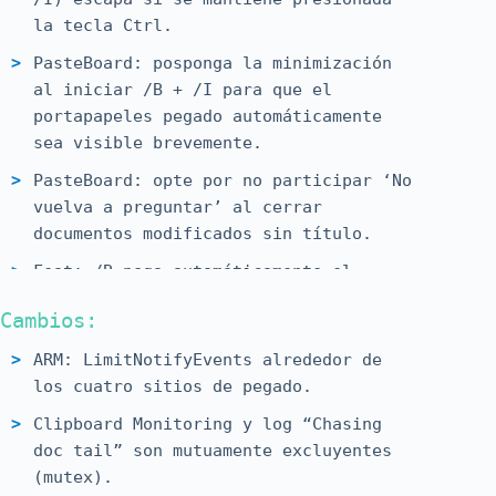
la tecla Ctrl.
PasteBoard: posponga la minimización
al iniciar /B + /I para que el
portapapeles pegado automáticamente
sea visible brevemente.
PasteBoard: opte por no participar ‘No
vuelva a preguntar’ al cerrar
documentos modificados sin título.
Feat: /B pega automáticamente el
portapapeles actual en un búfer vacío
Cambios:
sin título.
ARM: LimitNotifyEvents alrededor de
Agregue un marcador de posición de
los cuatro sitios de pegado.
patrón de búsqueda (%pattern%) para el
comando del editor.
Clipboard Monitoring y log “Chasing
doc tail” son mutuamente excluyentes
Característica: opción para detener el
(mutex).
monitoreo del portapapeles durante el