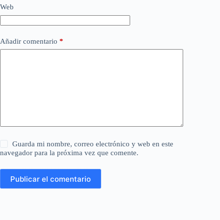
Mejore InfoBoxLng() para reemplazar
Web
MessageBoxEx que no reconoce el modo
oscuro.
Añadir comentario
*
Manejo si se elimina el directorio
principal del archivo.
Interfaz PCRE2 – final de línea
coincidente con errores ($) (PRC).
Acerca del diálogo y el script de
parcheo de versiones.
Afinidad de UFT-8 por la incertidumbre
de uchardet (inferior al 66%) (UCH).
Guarda mi nombre, correo electrónico y web en este
navegador para la próxima vez que comente.
Refactorización de GetOpenFileName() a
IFileOpenDialog().
Publicar el comentario
Revertir: Regresión, volver a una
fuente de texto especial (.txt).
Mejoras menores en la carga de