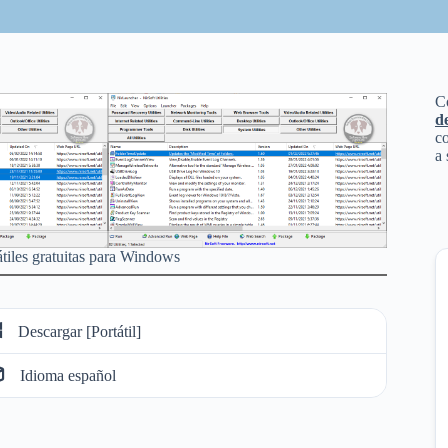
C
d
co
a 
átiles gratuitas para Windows
Descargar [Portátil]
Idioma español