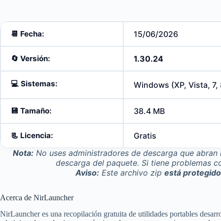
📆 Fecha:
15/06/2026
🔄️
Versión:
1.30.24
💻
Sistemas:
Windows (XP, Vista, 7, 8
💾
Tamaño:
38.4 MB
📃
Licencia:
Gratis
Nota:
No uses administradores de descarga que abran m
descarga del paquete. Si tiene problemas co
Aviso:
Este archivo zip
está protegid
Acerca de NirLauncher
NirLauncher es una recopilación gratuita de utilidades portables desarr