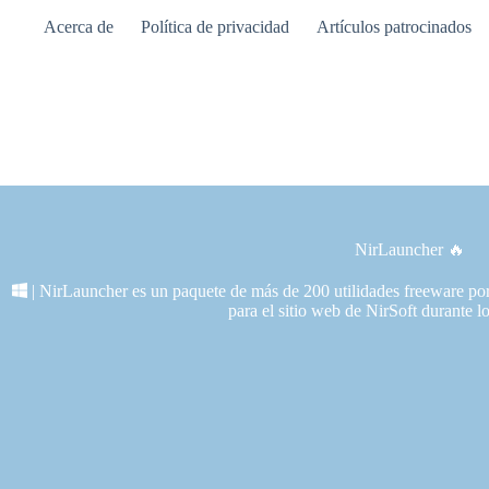
Saltar
Acerca de
Política de privacidad
Artículos patrocinados
al
contenido
NirLauncher 🔥
| NirLauncher es un paquete de más de 200 utilidades freeware port
para el sitio web de NirSoft durante l