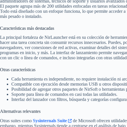
administradores de sistemas, técnicos de soporte y usuarios avanzados 
El paquete agrupa más de 200 utilidades enfocadas en tareas relacionad
Todo está diseñado con un enfoque funciona, lo que permite acceder a 
más pesado o instalado.
Características más destacadas
La principal fortaleza de NirLauncher está en su colección de herramie
hacer una tarea concreta sin consumir recursos innecesarios. Puedes, 
navegadores, ver conexiones de red activas, examinar detalles del siste
programas en inicio, y más. La interfaz de lanzamiento permite navegar
con un clic o línea de comandos, e incluso integrarlas con otras utilidad
Otras características
Cada herramienta es independiente, no requiere instalación ni ar
Compatible con ejecución desde memorias USB u otros dispositi
Posibilidad de agregar otros paquetes de NirSoft o herramientas 
Soporte para línea de comandos en casi todas las utilidades.
Interfaz del lanzador con filtros, búsqueda y categorías configura
Alternativas relevantes
Otras suites como
Sysinternals Suite
de Microsoft ofrecen utilidades
embargo, mientras Sysinternals tiende a centrarse en el análisis de baj