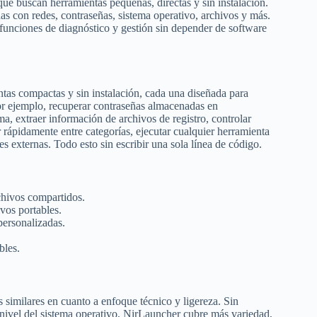
que buscan herramientas pequeñas, directas y sin instalación.
as con redes, contraseñas, sistema operativo, archivos y más.
funciones de diagnóstico y gestión sin depender de software
ntas compactas y sin instalación, cada una diseñada para
por ejemplo, recuperar contraseñas almacenadas en
ma, extraer información de archivos de registro, controlar
 rápidamente entre categorías, ejecutar cualquier herramienta
es externas. Todo esto sin escribir una sola línea de código.
chivos compartidos.
vos portables.
personalizadas.
bles.
 similares en cuanto a enfoque técnico y ligereza. Sin
o nivel del sistema operativo, NirLauncher cubre más variedad,