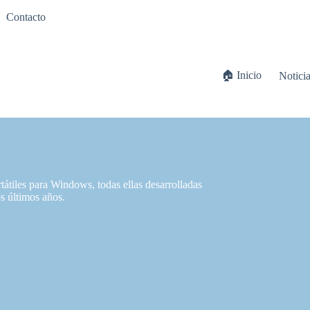
Contacto
🏠 Inicio
Notici
átiles para Windows, todas ellas desarrolladas
os últimos años.