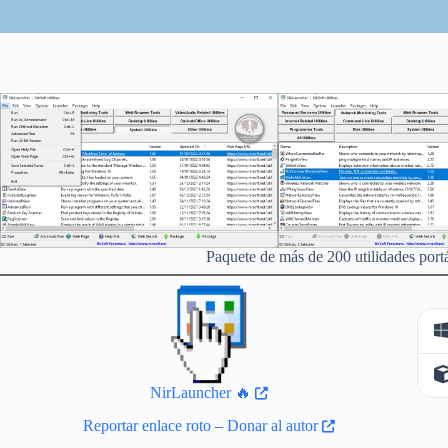
Paquete de más de 200 utilidades port
NirLauncher 🔥
Reportar enlace roto
–
Donar al autor