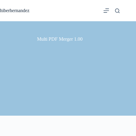
Saltar
al
hiberhernandez
contenido
Multi PDF Merger 1.00