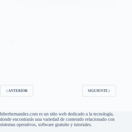
Descargas
,
Diagnostico
,
Herramientas del
sistema
,
Sistemas operativos
WinPE de Sergei Strelec
| WinPE de Sergei Strelec es un sistema operativo
basado en Windows para arrancar desde una
memoria USB o unidad de arranque DVD para el
mantenimiento, reparación y diagnostico de su PC
@Hiber
julio 4, 2026
5 comentarios
ANTERIOR
SIGUIENTE
hiberhernandez.com es un sitio web dedicado a la tecnología,
donde encontrarás una variedad de contenido relacionado con
sistemas operativos, software gratuito y tutoriales.