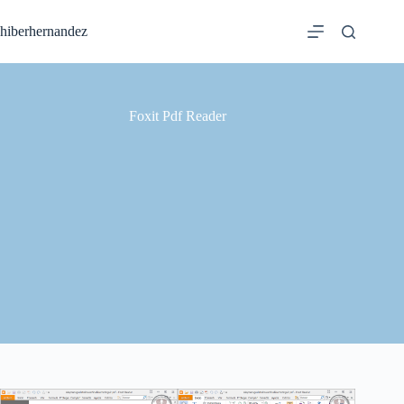
Saltar
al
hiberhernandez
contenido
Foxit Pdf Reader