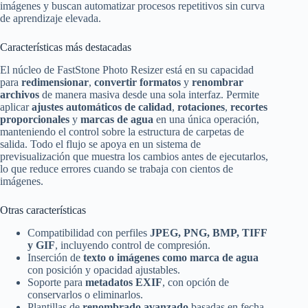
imágenes y buscan automatizar procesos repetitivos sin curva
de aprendizaje elevada.
Características más destacadas
El núcleo de FastStone Photo Resizer está en su capacidad
para
redimensionar
,
convertir formatos
y
renombrar
archivos
de manera masiva desde una sola interfaz. Permite
aplicar
ajustes automáticos de calidad
,
rotaciones
,
recortes
proporcionales
y
marcas de agua
en una única operación,
manteniendo el control sobre la estructura de carpetas de
salida. Todo el flujo se apoya en un sistema de
previsualización que muestra los cambios antes de ejecutarlos,
lo que reduce errores cuando se trabaja con cientos de
imágenes.
Otras características
Compatibilidad con perfiles
JPEG, PNG, BMP, TIFF
y GIF
, incluyendo control de compresión.
Inserción de
texto o imágenes como marca de agua
con posición y opacidad ajustables.
Soporte para
metadatos EXIF
, con opción de
conservarlos o eliminarlos.
Plantillas de
renombrado avanzado
basadas en fecha,