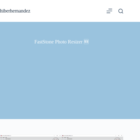
Saltar
al
hiberhernandez
contenido
FastStone Photo Resizer 🆕